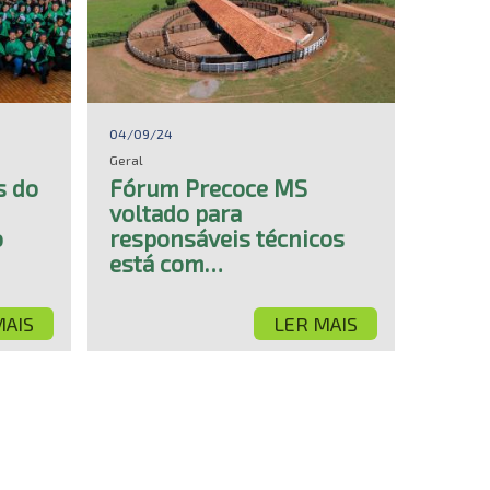
04/09/24
Geral
s do
Fórum Precoce MS
voltado para
o
responsáveis técnicos
está com…
MAIS
LER MAIS