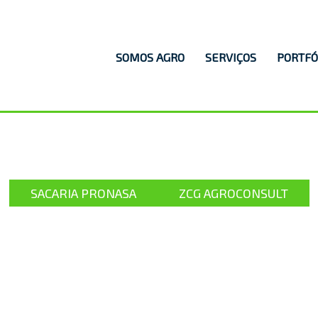
Navegação
SOMOS AGRO
SERVIÇOS
PORTFÓ
principal
SACARIA PRONASA
ZCG AGROCONSULT